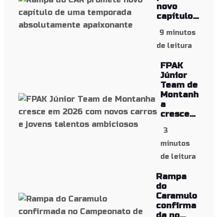
novo
capítulo...
9 minutos
de leitura
FPAK
Júnior
Team de
Montanh
a
cresce...
3
minutos
de leitura
Rampa
do
Caramulo
confirma
da no...