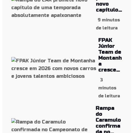
novo
capítulo...
9 minutos
de leitura
FPAK
Júnior
Team de
Montanh
a
cresce...
3
minutos
de leitura
Rampa
do
Caramulo
confirma
da no...