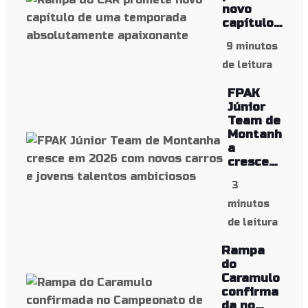
novo
capítulo...
9 minutos
de leitura
FPAK
Júnior
Team de
Montanh
a
cresce...
3
minutos
de leitura
Rampa
do
Caramulo
confirma
da no...